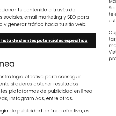
Mar
So
ionar tu contenido a través de
tel
 sociales, email marketing y SEO para
es
 y generar tráfico hacia tu sitio web.
Cu
tar
lista de clientes potenciales específica
mat
Vis
pr
ínea
 estrategia efectiva para conseguir
mente si quieres obtener resultados
entes plataformas de publicidad en línea
s, Instagram Ads, entre otras.
ia de publicidad en línea efectiva, es