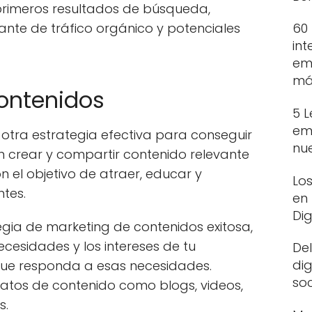
s primeros resultados de búsqueda,
ante de tráfico orgánico y potenciales
60
int
em
más
contenidos
5 
em
 otra estrategia efectiva para conseguir
nu
 en crear y compartir contenido relevante
n el objetivo de atraer, educar y
Los
ntes.
en
Dig
gia de marketing de contenidos exitosa,
necesidades y los intereses de tu
Del
dig
que responda a esas necesidades.
soc
rmatos de contenido como blogs, videos,
s.