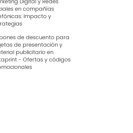
keting Digital y Redes
ciales en compañías
efónicas: Impacto y
trategias
pones de descuento para
jetas de presentación y
erial publicitario en
taprint - Ofertas y códigos
omocionales