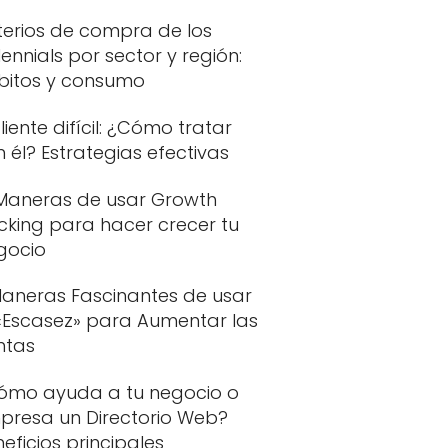
terios de compra de los
lennials por sector y región:
bitos y consumo
cliente difícil: ¿Cómo tratar
 él? Estrategias efectivas
 Maneras de usar Growth
cking para hacer crecer tu
gocio
Maneras Fascinantes de usar
 «Escasez» para Aumentar las
ntas
ómo ayuda a tu negocio o
presa un Directorio Web?
eficios principales