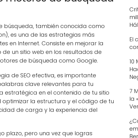
Cri
mil
Há
de búsqueda, también conocida como
on), es una de las estrategias más
El 
tes en Internet. Consiste en mejorar la
con
o de un sitio web en los resultados de
motores de búsqueda como Google.
10
Ha
gia de SEO efectiva, es importante
Ne
 palabras clave relevantes para tu
7 
a estratégica en el contenido de tu sitio
la
ptimizar la estructura y el código de tu
Ve
ocidad de carga y la experiencia del
¿C
em
rgo plazo, pero una vez que logras
Ben