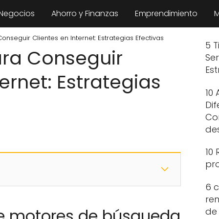
 Negocios
Ahorro y Finanzas
Emprendimiento
M
nseguir Clientes en Internet: Estrategias Efectivas
5 T
ra Conseguir
Se
Est
ternet: Estrategias
10 
Dif
Co
de
10 
pr
6 c
ren
de motores de búsqueda
de