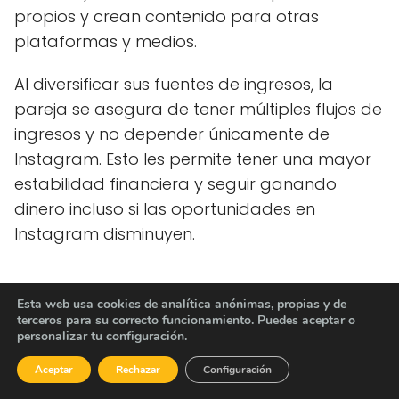
propios y crean contenido para otras
plataformas y medios.
Al diversificar sus fuentes de ingresos, la
pareja se asegura de tener múltiples flujos de
ingresos y no depender únicamente de
Instagram. Esto les permite tener una mayor
estabilidad financiera y seguir ganando
dinero incluso si las oportunidades en
Instagram disminuyen.
Mantener una imagen
Esta web usa cookies de analítica anónimas, propias y de
terceros para su correcto funcionamiento. Puedes aceptar o
auténtica y genuina en
personalizar tu configuración.
Instagram para generar
Aceptar
Rechazar
Configuración
confianza y conexión con los