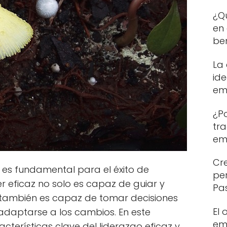
¿Q
en 
ben
La
id
em
¿P
tr
em
Cre
o es fundamental para el éxito de
pe
er eficaz no solo es capaz de guiar y
Pa
e también es capaz de tomar decisiones
El
 adaptarse a los cambios. En este
em
acterísticas clave del liderazgo eficaz y