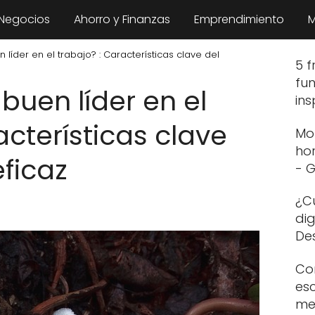
 Negocios
Ahorro y Finanzas
Emprendimiento
M
líder en el trabajo? : Características clave del
5 f
fu
buen líder en el
in
acterísticas clave
Mo
ho
eficaz
- 
¿Cu
dig
De
Com
esc
me