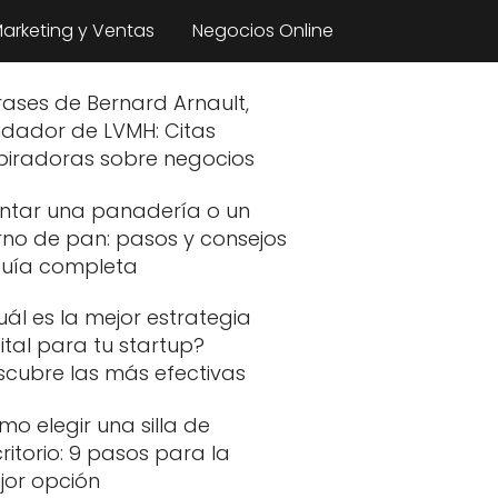
arketing y Ventas
Negocios Online
rases de Bernard Arnault,
ndador de LVMH: Citas
spiradoras sobre negocios
ntar una panadería o un
rno de pan: pasos y consejos
Guía completa
ál es la mejor estrategia
ital para tu startup?
scubre las más efectivas
o elegir una silla de
ritorio: 9 pasos para la
jor opción