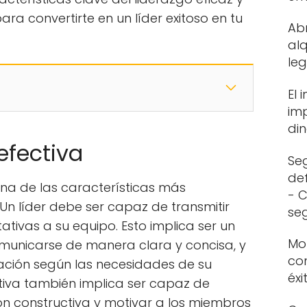
ra convertirte en un líder exitoso en tu
Abr
alq
leg
El 
imp
di
efectiva
Se
def
na de las características más
- C
Un líder debe ser capaz de transmitir
se
tivas a su equipo. Esto implica ser un
Mo
municarse de manera clara y concisa, y
co
ación según las necesidades de su
éxi
tiva también implica ser capaz de
ón constructiva y motivar a los miembros