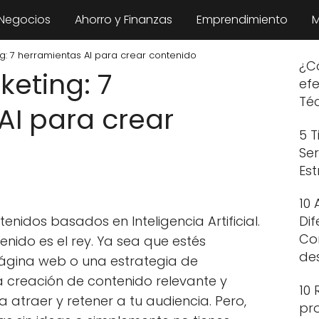
 Negocios
Ahorro y Finanzas
Emprendimiento
M
g: 7 herramientas AI para crear contenido
¿C
keting: 7
ef
Téc
AI para crear
5 T
Se
Est
10 
enidos basados en Inteligencia Artificial.
Dif
Co
tenido es el rey. Ya sea que estés
de
ágina web o una estrategia de
la creación de contenido relevante y
10 
 atraer y retener a tu audiencia. Pero,
pr