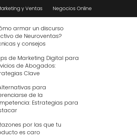
arketing y Ventas
Negocios Online
ómo armar un discurso
ectivo de Neuroventas?
nicas y consejos
ips de Marketing Digital para
rvicios de Abogados:
rategias Clave
Alternativas para
erenciarse de la
mpetencia: Estrategias para
stacar
Razones por las que tu
oducto es caro