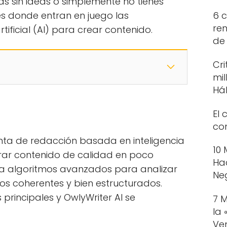
 sin ideas o simplemente no tienes
s donde entran en juego las
6 c
ren
tificial (AI) para crear contenido.
de
Cri
mil
Há
El 
con
nta de redacción basada en inteligencia
10
erar contenido de calidad en poco
Ha
iza algoritmos avanzados para analizar
Ne
xtos coherentes y bien estructurados.
principales y OwlyWriter AI se
7 
la
Ve