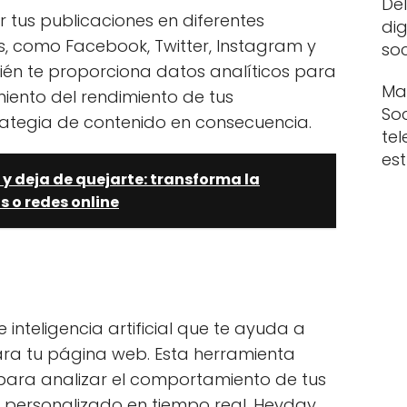
Del
 tus publicaciones en diferentes
dig
s, como Facebook, Twitter, Instagram y
soc
ién te proporciona datos analíticos para
Mar
iento del rendimiento de tus
So
trategia de contenido en consecuencia.
tel
es
 y deja de quejarte: transforma la
s o redes online
inteligencia artificial que te ayuda a
ara tu página web. Esta herramienta
 para analizar el comportamiento de tus
o personalizado en tiempo real. Heyday