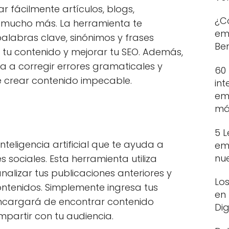
r fácilmente artículos, blogs,
¿C
 mucho más. La herramienta te
em
alabras clave, sinónimos y frases
Ben
 tu contenido y mejorar tu SEO. Además,
a a corregir errores gramaticales y
60
te crear contenido impecable.
int
em
más
5 
nteligencia artificial que te ayuda a
em
nu
 sociales. Esta herramienta utiliza
lizar tus publicaciones anteriores y
Los
ntenidos. Simplemente ingresa tus
en
 encargará de encontrar contenido
Dig
mpartir con tu audiencia.