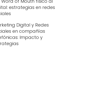
 Word of Mouth físico al
ital: estrategias en redes
iales
keting Digital y Redes
ciales en compañías
efónicas: Impacto y
trategias