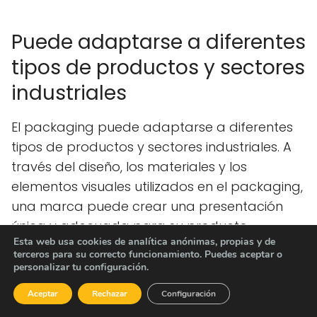
Puede adaptarse a diferentes
tipos de productos y sectores
industriales
El packaging puede adaptarse a diferentes
tipos de productos y sectores industriales. A
través del diseño, los materiales y los
elementos visuales utilizados en el packaging,
una marca puede crear una presentación
única y adecuada para su producto.
Esta web usa cookies de analítica anónimas, propias y de
terceros para su correcto funcionamiento. Puedes aceptar o
personalizar tu configuración.
Relacionado
Cómo mejorar la calidad en el
servicio al cliente: estrategias
Aceptar
Rechazar
Configuración
comprobadas