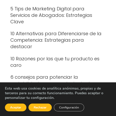
5 Tips de Marketing Digital para
Servicios de Abogados: Estrategias
Clave
10 Alternativas para Diferenciarse de la
Competencia: Estrategias para
destacar
10 Razones por las que tu producto es
caro
6 consejos para potenciar la
rentabilidad con una estrategia de
Esta web usa cookies de analítica anónimas, propias y de
Marketing
terceros para su correcto funcionamiento. Puedes aceptar o
personalizar tu configuración.
Criterios de compra de los millennials
por sector y región: Hábitos y consumo
Aceptar
Rechazar
Configuración