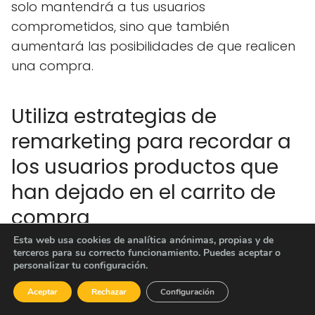
solo mantendrá a tus usuarios
comprometidos, sino que también
aumentará las posibilidades de que realicen
una compra.
Utiliza estrategias de
remarketing para recordar a
los usuarios productos que
han dejado en el carrito de
compra
Esta web usa cookies de analítica anónimas, propias y de
El remarketing es una estrategia efectiva
terceros para su correcto funcionamiento. Puedes aceptar o
personalizar tu configuración.
para recordar a los usuarios los productos
que han dejado en el carrito de compra.
Aceptar
Rechazar
Configuración
Utiliza cookies para rastrear los productos