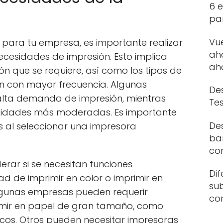
6 e
par
Vu
 para tu empresa, es importante realizar
ah
necesidades de impresión. Esto implica
ah
ón que se requiere, así como los tipos de
n con mayor frecuencia. Algunas
Des
lta demanda de impresión, mientras
Tes
sidades más moderadas. Es importante
De
s al seleccionar una impresora
bar
co
rar si se necesitan funciones
Dif
d de imprimir en color o imprimir en
su
lgunas empresas pueden requerir
co
mir en papel de gran tamaño, como
icos. Otros pueden necesitar impresoras