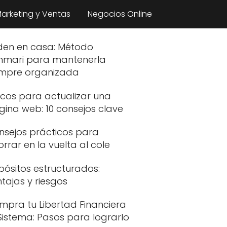
arketing y Ventas
Negocios Online
den en casa: Método
nmari para mantenerla
empre organizada
ucos para actualizar una
gina web: 10 consejos clave
nsejos prácticos para
rrar en la vuelta al cole
pósitos estructurados:
tajas y riesgos
mpra tu Libertad Financiera
Sistema: Pasos para lograrlo