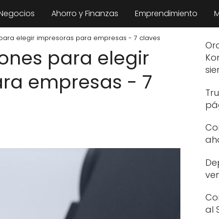
 Negocios
Ahorro y Finanzas
Emprendimiento
M
ra elegir impresoras para empresas - 7 claves
Or
nes para elegir
Ko
si
ra empresas - 7
Tr
pá
Co
aho
De
ven
Co
al 