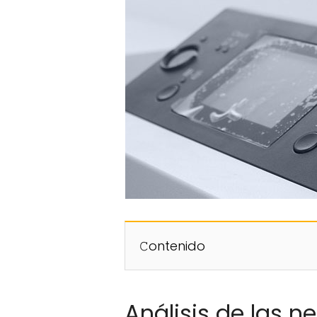
𝙲ontenido
Análisis de las n