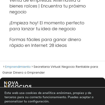
Venta de empresas: Alternativa a
bienes raíces | Encuentra tu próximo
negocio
¡Empieza hoy! El momento perfecto
para lanzar tu idea de negocio
Formas fáciles para ganar dinero
rápido en Internet: 28 ideas
Emprendimiento
Secretaria Virtual: Negocio Rentable para
Ganar Dinero o Emprender
Esta web usa cookies de analítica anónimas, propias y de
Política de privacidad
Política de cookies
Aviso legal
terceros para su correcto funcionamiento. Puedes aceptar o
Sobre nosotros
Contacto
personalizar tu configuración.