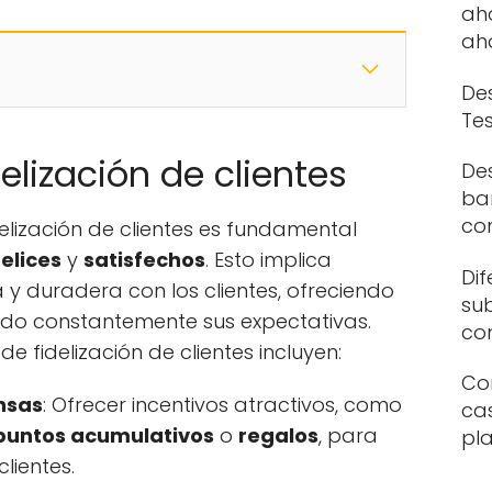
ah
ah
Des
Tes
elización de clientes
De
bar
co
elización de clientes es fundamental
felices
y
satisfechos
. Esto implica
Dif
a y duradera con los clientes, ofreciendo
su
do constantemente sus expectativas.
co
e fidelización de clientes incluyen:
Co
nsas
: Ofrecer incentivos atractivos, como
cas
puntos acumulativos
o
regalos
, para
pl
lientes.