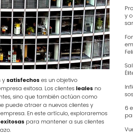
Pr
y c
sa
Fo
em
Fel
Sa
Éli
s
y
satisfechos
es un objetivo
Inf
mpresa exitosa. Los clientes
leales
no
so
entes, sino que también actúan como
que puede atraer a nuevos clientes y
6 e
empresa. En este artículo, exploraremos
par
exitosas
para mantener a sus clientes
Vu
lazo.