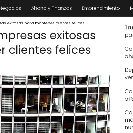
 Negocios
Ahorro y Finanzas
Emprendimiento
M
s exitosas para mantener clientes felices
Tr
mpresas exitosas
pá
clientes felices
Co
aho
De
ven
Co
al 
Co
má
nu