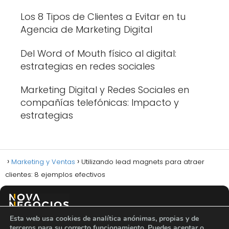
Los 8 Tipos de Clientes a Evitar en tu
Agencia de Marketing Digital
Del Word of Mouth físico al digital:
estrategias en redes sociales
Marketing Digital y Redes Sociales en
compañías telefónicas: Impacto y
estrategias
Marketing y Ventas
Utilizando lead magnets para atraer
clientes: 8 ejemplos efectivos
Esta web usa cookies de analítica anónimas, propias y de
Política de privacidad
Política de cookies
Aviso legal
terceros para su correcto funcionamiento. Puedes aceptar o