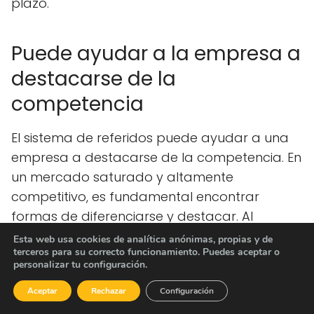
plazo.
Puede ayudar a la empresa a
destacarse de la
competencia
El sistema de referidos puede ayudar a una
empresa a destacarse de la competencia. En
un mercado saturado y altamente
competitivo, es fundamental encontrar
formas de diferenciarse y destacar. Al
implementar un sistema de referidos, una
Esta web usa cookies de analítica anónimas, propias y de
terceros para su correcto funcionamiento. Puedes aceptar o
empresa puede aprovechar el poder de las
personalizar tu configuración.
recomendaciones de boca en boca para
Aceptar
Rechazar
Configuración
destacarse y atraer a nuevos clientes.