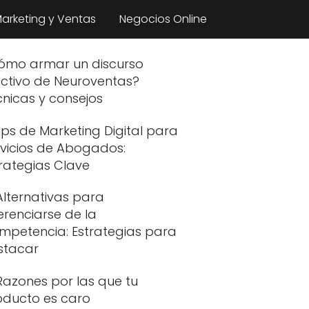
arketing y Ventas
Negocios Online
ómo armar un discurso
ectivo de Neuroventas?
nicas y consejos
ips de Marketing Digital para
rvicios de Abogados:
rategias Clave
Alternativas para
erenciarse de la
mpetencia: Estrategias para
stacar
Razones por las que tu
oducto es caro