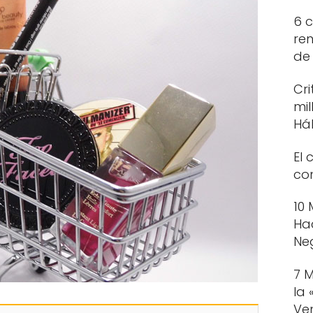
6 c
ren
de
Cri
mil
Há
El 
con
10
Ha
Ne
7 
la
Ve