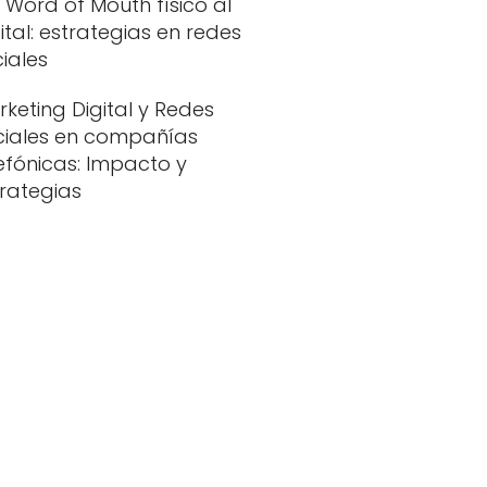
 Word of Mouth físico al
ital: estrategias en redes
iales
keting Digital y Redes
ciales en compañías
efónicas: Impacto y
trategias