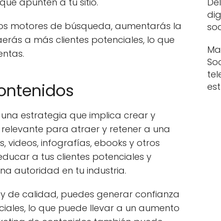
Del
ue apunten a tu sitio.
dig
n los motores de búsqueda, aumentarás la
soc
raerás a más clientes potenciales, lo que
Mar
entas.
So
tel
contenidos
es
 una estrategia que implica crear y
 relevante para atraer y retener a una
s, videos, infografías, ebooks y otros
ucar a tus clientes potenciales y
a autoridad en tu industria.
l y de calidad, puedes generar confianza
nciales, lo que puede llevar a un aumento