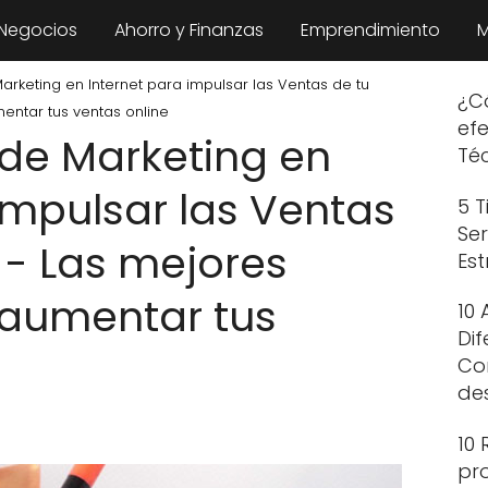
 Negocios
Ahorro y Finanzas
Emprendimiento
M
Marketing en Internet para impulsar las Ventas de tu
¿C
entar tus ventas online
ef
 de Marketing en
Téc
impulsar las Ventas
5 T
Se
 - Las mejores
Est
 aumentar tus
10 
Dif
Co
de
10 
pr