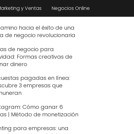
arketing y Ventas
Negocios Online
camino hacia el éxito de una
a de negocio revolucionaria
eas de negocio para
vidad: Formas creativas de
nar dinero
cuestas pagadas en línea:
scubre 3 empresas que
muneran
stagram: Cómo ganar 6
fras | Método de monetización
nting para empresas: una