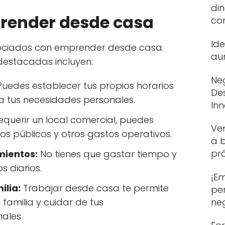
din
render desde casa
co
Id
ociados con emprender desde casa.
au
destacadas incluyen:
Neg
uedes establecer tus propios horarios
De
a tus necesidades personales.
In
equerir un local comercial, puedes
Ve
cios públicos y otros gastos operativos.
a b
pr
mientos:
No tienes que gastar tiempo y
s diarios.
¡E
ilia:
Trabajar desde casa te permite
per
ne
familia y cuidar de tus
ales.