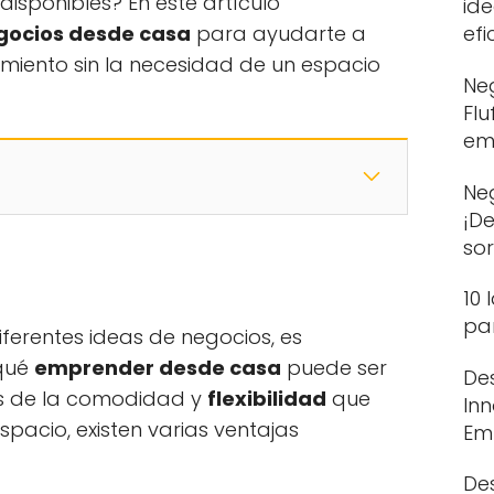
disponibles? En este artículo
id
egocios desde casa
para ayudarte a
efi
iento sin la necesidad de un espacio
Neg
Flu
em
Ne
¡D
so
10 
pa
iferentes ideas de negocios, es
qué
emprender desde casa
puede ser
De
s de la comodidad y
flexibilidad
que
In
spacio, existen varias ventajas
Em
De