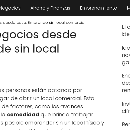
 Negocios
Ahorro y Finanzas
Emprendimiento
M
s desde casa: Emprende sin local comercial
El 
egocios desde
ide
e sin local
Id
na
ga
En
de
más personas están optando por
re
gar de abrir un local comercial. Esta
In
e de factores, como los avances
ci
 la
comodidad
que brinda trabajar
 posible emprender sin un local físico y
Re