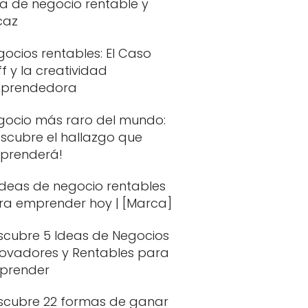
ea de negocio rentable y
caz
ocios rentables: El Caso
ff y la creatividad
prendedora
gocio más raro del mundo:
escubre el hallazgo que
rprenderá!
Ideas de negocio rentables
ra emprender hoy | [Marca]
scubre 5 Ideas de Negocios
novadores y Rentables para
prender
scubre 22 formas de ganar