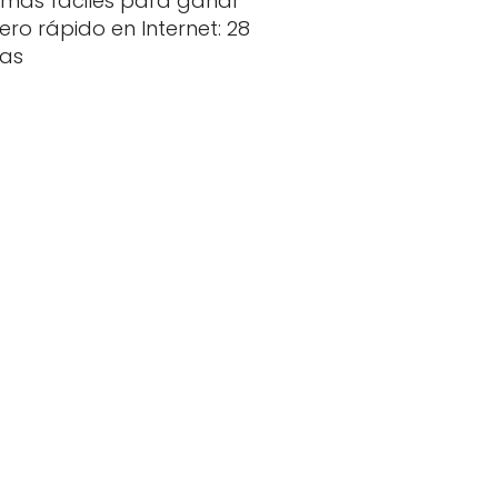
rmas fáciles para ganar
ero rápido en Internet: 28
eas