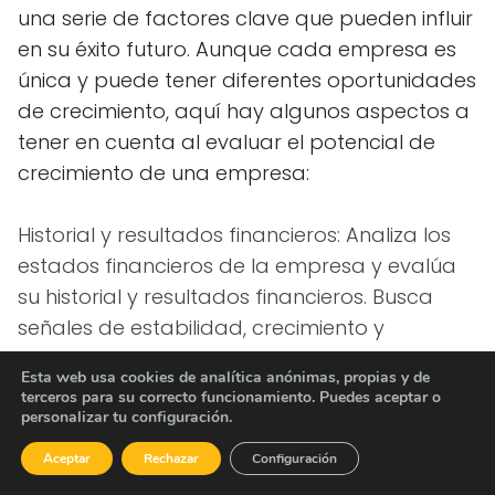
una serie de factores clave que pueden influir
en su éxito futuro. Aunque cada empresa es
única y puede tener diferentes oportunidades
de crecimiento, aquí hay algunos aspectos a
tener en cuenta al evaluar el potencial de
crecimiento de una empresa:
Historial y resultados financieros: Analiza los
estados financieros de la empresa y evalúa
su historial y resultados financieros. Busca
señales de estabilidad, crecimiento y
rentabilidad a lo largo del tiempo. Considera
Esta web usa cookies de analítica anónimas, propias y de
el crecimiento de los ingresos, el margen de
terceros para su correcto funcionamiento. Puedes aceptar o
beneficio y la capacidad de generar flujo de
personalizar tu configuración.
efectivo positivo.
Aceptar
Rechazar
Configuración