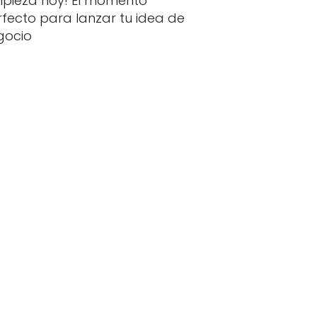
mpieza hoy! El momento
fecto para lanzar tu idea de
gocio