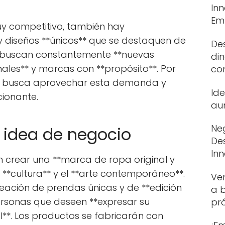
In
Em
uy competitivo, también hay
 diseños **únicos** que se destaquen de
De
s buscan constantemente **nuevas
din
nales** y marcas con **propósito**. Por
co
cio busca aprovechar esta demanda y
Id
cionante.
au
Neg
a idea de negocio
De
In
n crear una **marca de ropa original y
a **cultura** y el **arte contemporáneo**.
Ve
eación de prendas únicas y de **edición
a b
ersonas que deseen **expresar su
pr
al**. Los productos se fabricarán con