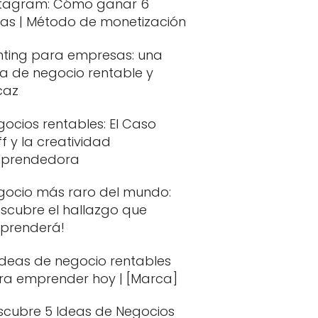
stagram: Cómo ganar 6
fras | Método de monetización
nting para empresas: una
ea de negocio rentable y
caz
ocios rentables: El Caso
ff y la creatividad
prendedora
gocio más raro del mundo:
escubre el hallazgo que
rprenderá!
Ideas de negocio rentables
ra emprender hoy | [Marca]
scubre 5 Ideas de Negocios