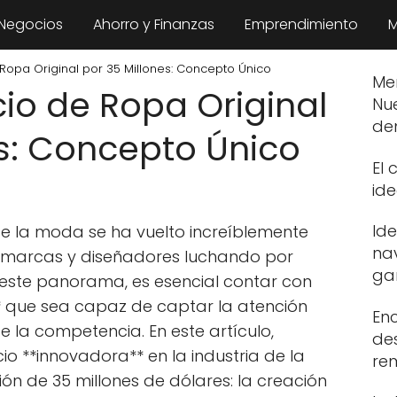
 Negocios
Ahorro y Finanzas
Emprendimiento
M
Ropa Original por 35 Millones: Concepto Único
Me
io de Ropa Original
Nu
de
es: Concepto Único
El 
ide
Id
 de la moda se ha vuelto increíblemente
na
es marcas y diseñadores luchando por
ga
n este panorama, es esencial contar con
* que sea capaz de captar la atención
En
e la competencia. En este artículo,
de
o **innovadora** en la industria de la
re
ón de 35 millones de dólares: la creación