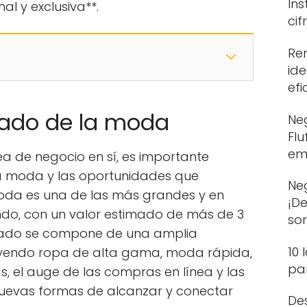
In
l y exclusiva**.
ci
Re
id
efi
cado de la moda
Neg
Flu
em
ea de negocio en sí, es importante
 moda y las oportunidades que
Ne
moda es una de las más grandes y en
¡D
ndo, con un valor estimado de más de 3
so
rcado se compone de una amplia
10 
uyendo ropa de alta gama, moda rápida,
pa
, el auge de las compras en línea y las
uevas formas de alcanzar y conectar
De