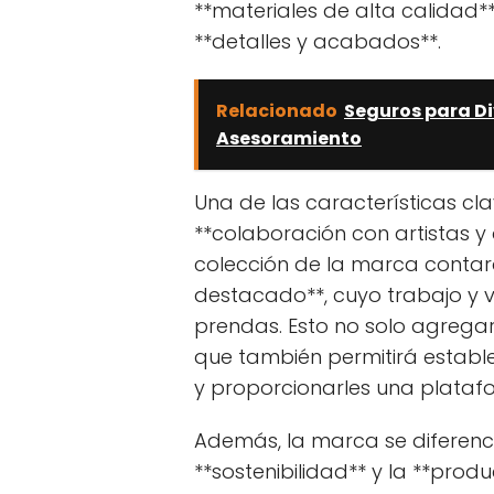
**materiales de alta calidad**
**detalles y acabados**.
Relacionado
Seguros para Di
Asesoramiento
Una de las características cl
**colaboración con artistas 
colección de la marca contará
destacado**, cuyo trabajo y vi
prendas. Esto no solo agregará
que también permitirá establ
y proporcionarles una plataf
Además, la marca se diferenc
**sostenibilidad** y la **prod