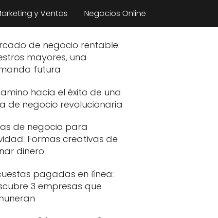
arketing y Ventas
Negocios Online
rcado de negocio rentable:
estros mayores, una
manda futura
camino hacia el éxito de una
a de negocio revolucionaria
eas de negocio para
vidad: Formas creativas de
nar dinero
cuestas pagadas en línea:
scubre 3 empresas que
muneran