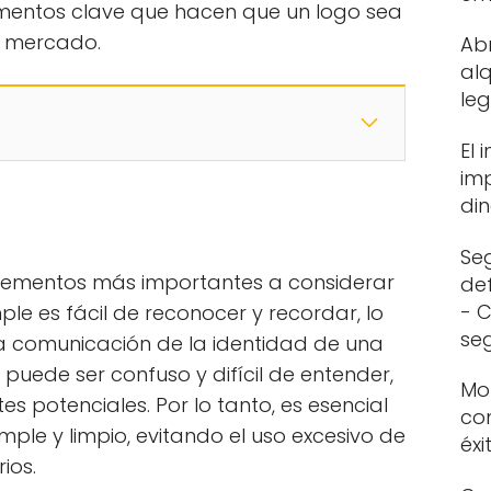
lementos clave que hacen que un logo sea
l mercado.
Abr
alq
leg
El 
imp
di
Se
 elementos más importantes a considerar
def
- C
ple es fácil de reconocer y recordar, lo
se
la comunicación de la identidad de una
uede ser confuso y difícil de entender,
Mo
tes potenciales. Por lo tanto, es esencial
co
mple y limpio, evitando el uso excesivo de
éxi
ios.