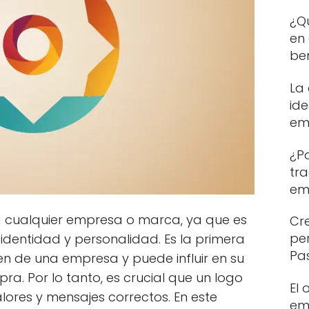
¿Q
en 
ben
La
id
em
¿P
tr
em
a cualquier empresa o marca, ya que es
Cre
pe
 identidad y personalidad. Es la primera
Pa
nen de una empresa y puede influir en su
a. Por lo tanto, es crucial que un logo
El
alores y mensajes correctos. En este
em