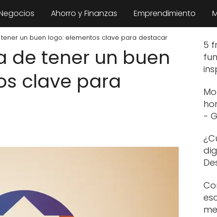
 Negocios
Ahorro y Finanzas
Emprendimiento
M
 tener un buen logo: elementos clave para destacar
5 f
a de tener un buen
fu
in
os clave para
Mo
ho
- 
¿Cu
dig
De
Com
esc
me