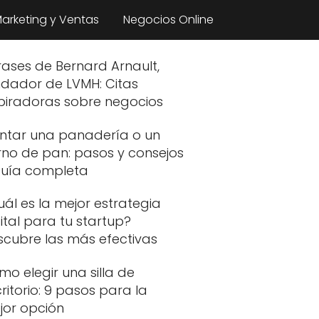
arketing y Ventas
Negocios Online
rases de Bernard Arnault,
ndador de LVMH: Citas
spiradoras sobre negocios
ntar una panadería o un
rno de pan: pasos y consejos
Guía completa
ál es la mejor estrategia
ital para tu startup?
scubre las más efectivas
o elegir una silla de
ritorio: 9 pasos para la
jor opción