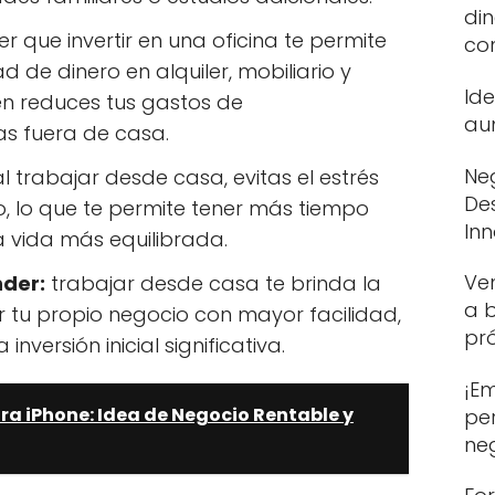
din
r que invertir en una oficina te permite
co
 de dinero en alquiler, mobiliario y
Id
én reduces tus gastos de
au
s fuera de casa.
Neg
l trabajar desde casa, evitas el estrés
De
o, lo que te permite tener más tiempo
In
a vida más equilibrada.
Ve
der:
trabajar desde casa te brinda la
a b
 tu propio negocio con mayor facilidad,
pr
nversión inicial significativa.
¡E
ra iPhone: Idea de Negocio Rentable y
per
ne