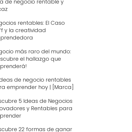
ea de negocio rentable y
caz
ocios rentables: El Caso
ff y la creatividad
prendedora
gocio más raro del mundo:
escubre el hallazgo que
rprenderá!
Ideas de negocio rentables
ra emprender hoy | [Marca]
scubre 5 Ideas de Negocios
novadores y Rentables para
prender
scubre 22 formas de ganar