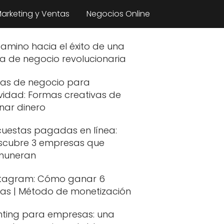
arketing y Ventas
Negocios Online
camino hacia el éxito de una
a de negocio revolucionaria
eas de negocio para
vidad: Formas creativas de
nar dinero
cuestas pagadas en línea:
scubre 3 empresas que
muneran
stagram: Cómo ganar 6
fras | Método de monetización
nting para empresas: una