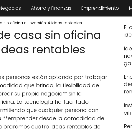
 Negocios
Ahorro y Finanzas
Emprendimiento
M
in oficina ni inversión: 4 ideas rentables
El 
e casa sin oficina
ide
 ideas rentables
Id
na
ga
En
ás personas están optando por trabajar
de
odidad que brinda, la flexibilidad de
re
crear su propio negocio** sin la
ficina. La tecnología ha facilitado
In
rmitiendo que cualquier persona con
ci
da **emprender desde la comodidad de
Re
exploraremos cuatro ideas rentables de