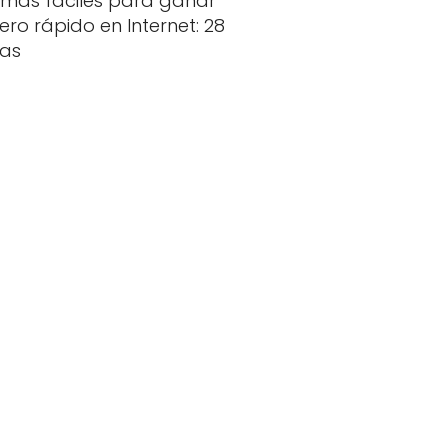
rmas fáciles para ganar
ero rápido en Internet: 28
eas