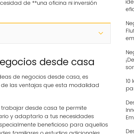
id
esidad de **una oficina ni inversión
efi
Neg
Flu
em
Ne
negocios desde casa
¡D
so
ideas de negocios desde casa, es
10 
 de las ventajas que esta modalidad
pa
De
trabajar desde casa te permite
In
ario y adaptarlo a tus necesidades
Em
 especialmente beneficioso para aquellos
De
des familiares o estudios adicionales.