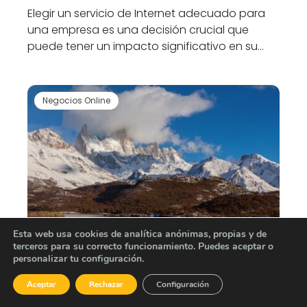
Elegir un servicio de Internet adecuado para
una empresa es una decisión crucial que
puede tener un impacto significativo en su…
Negocios Online
Esta web usa cookies de analítica anónimas, propias y de
terceros para su correcto funcionamiento. Puedes aceptar o
personalizar tu configuración.
11 datos curiosos sobre el dinero -
Descubre curiosidades sorprendentes
Aceptar
Rechazar
Configuración